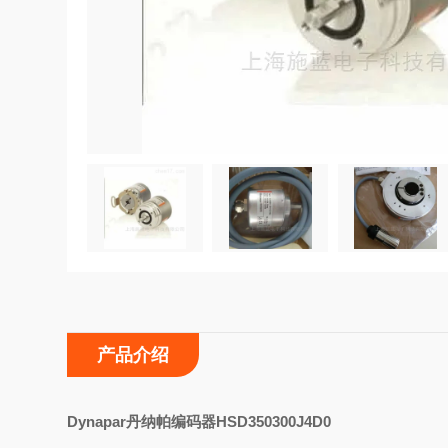
产品介绍
D
ynapar丹纳帕编码器HSD350300J4D0