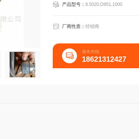
产品型号：
8.5020.D851.1000
内阻：每路输出50Ω
脉冲占空比：1：1±5%
回转率：50V/μs
温度范围:允许的环境温度取决于摩擦
厂商性质：
经销商
电子部分温度:-25°C到+85°C
服务热线
18621312427