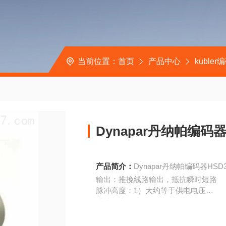
当前位置：
首页
产品中心
kubler
Dynapar丹纳帕编码器H
产品简介：
Dynapar丹纳帕编码器HSD35
输出：推挽线路输出，抵抗瞬时短路
脉冲高度：1）大约等于供电电压
特殊输出：5V到RS422
频率范围:0到100kHz(150kHz)
负载能力：每路输出50mA