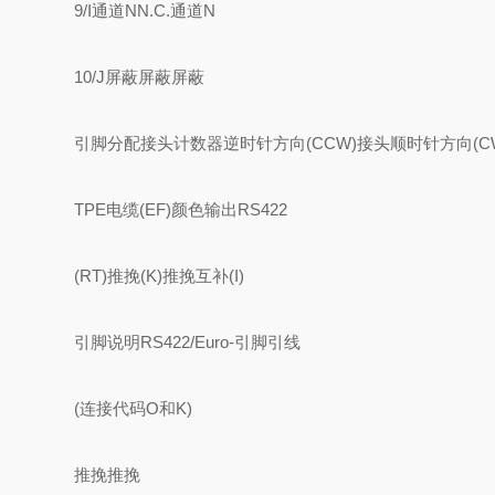
9/I通道NN.C.通道N
10/J屏蔽屏蔽屏蔽
引脚分配接头计数器逆时针方向(CCW)接头顺时针方向(C
TPE电缆(EF)颜色输出RS422
(RT)推挽(K)推挽互补(I)
引脚说明RS422/Euro-引脚引线
(连接代码O和K)
推挽推挽