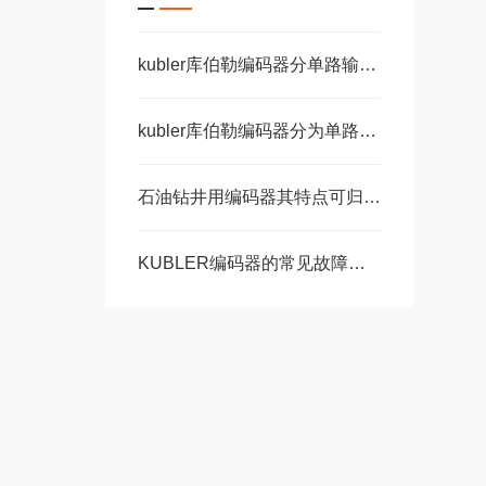
kubler库伯勒编码器分单路输出和双路输出
kubler库伯勒编码器分为单路输出和双路输出两种
石油钻井用编码器其特点可归纳为以下五个方面
KUBLER编码器的常见故障说明