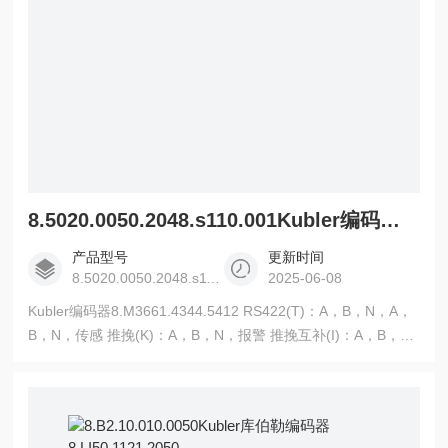
8.5020.0050.2048.s110.001Kubler编码器8.M3661.4344.5412
产品型号
更新时间
8.5020.0050.2048.s110.001
2025-06-08
Kubler编码器8.M3661.4344.5412 RS422(T)：A，B，N，A，
B，N，传感 推挽(K)：A，B，N，报警 推挽互补(I)：A，B，
N，A，B，N，报警 脉冲宽度误差大±25°电气 脉冲数1~10000
警告输出NPN集电极开路，大5mA 脉冲形状方波 脉冲占空比
1:1 1电源电压直流10-30V的带极性保护