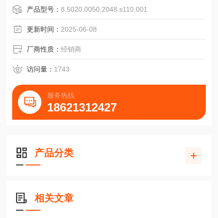
脉冲宽度误差大±25°电气
产品型号：
8.5020.0050.2048.s110.001
脉冲数1~10000
警告输出NPN集电极开路，大5mA
更新时间：
2025-06-08
脉冲形状方波
脉冲占空比1:1
厂商性质：
经销商
1电源电压直流10-30V的带极性保护
访问量：
1743
服务热线
18621312427
产品分类
相关文章