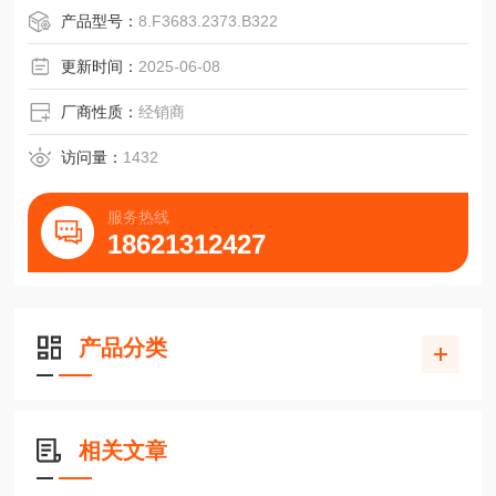
特殊输出：5V到RS422
产品型号：
8.F3683.2373.B322
频率范围:0到100kHz(150kHz)
负载能力：每路输出50mA
更新时间：
2025-06-08
内阻：每路输出50Ω
脉冲占空比：1：1±5%
厂商性质：
经销商
回转率：50V/μs
温度范围:允许的环境温度取决于摩擦产生的热量，间接取决
访问量：
1432
于速度和保护等级。
电子部分温
服务热线
18621312427
产品分类
相关文章