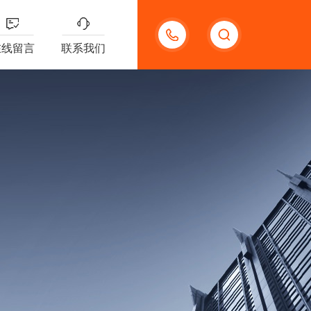
18621312427
在线留言
联系我们