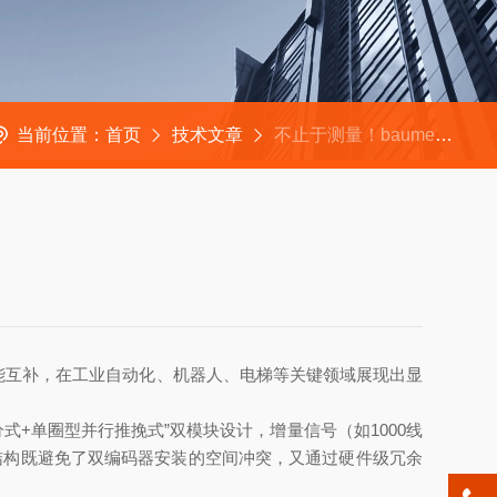
当前位置：
首页
技术文章
不止于测量！baumer双输出编码器，正在渗透这些关键领域
能互补，在工业自动化、机器人、电梯等关键领域展现出显
单圈型并行推挽式”双模块设计，增量信号（如1000线
结构既避免了双编码器安装的空间冲突，又通过硬件级冗余