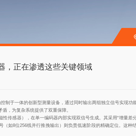
码器，正在渗透这些关键领域
动控制于一体的创新型测量设备，通过同时输出两组独立信号实现功
矛盾，为复杂系统提供了双重保障。
传感器），在单一编码器内部实现双信号生成。其采用“增量差分式+
号（如8位256线并行推挽输出）则负责低速阶段的精确定位。这种