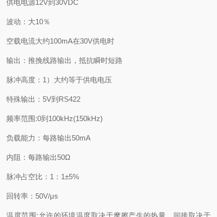
供电电源12V到30VDC
波动：大10％
空载电流大约100mA在30V供电时
输出：推挽线路输出，抵抗瞬时短路
脉冲高度：1）大约等于供电电压
特殊输出：5V到RS422
频率范围:0到100kHz(150kHz)
负载能力：每路输出50mA
内阻：每路输出50Ω
脉冲占空比：1：1±5%
回转率：50V/μs
温度范围:允许的环境温度取决于摩擦产生的热量，间接取决于