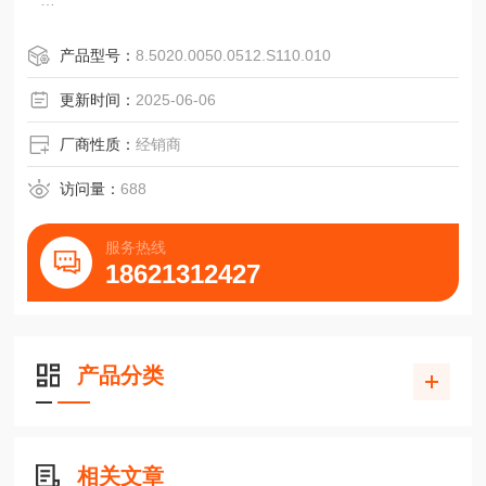
产品型号：
8.5020.0050.0512.S110.010
更新时间：
2025-06-06
标准工业类型RI58-O/RI58-T
增量式/实心轴
厂商性质：
经销商
■可达10,000脉冲和40,000步
■信号精度高
访问量：
688
■防护等级高达IP67
■工作温度高达100℃(RI58-T)
服务热线
■可选多种法兰和配置，通用性强
18621312427
■适用于强冲击等级
■应用场合，如：机床、CNC轴、包装机器、电机/驱动器、
注模机、锯床、纺织机器
■有关EX版本的信息，请参阅
产品分类
相关文章