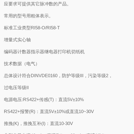
应要求可提供其它脉冲数的产品。
常用的型号用粗体表示。
标准工业类型RI58-O/RI58-T
增量式实心轴
编码器计数器指示器继电器打印机切纸机
技术数据（电气）
总体设计符合DINVDE0160，防护等级III，污染等级2，
过电压等级II
电源电压:RS422+传感(T)：直流5V±10%
RS422+报警(R)：直流5V±10%或直流10~30V
推挽(K)，推挽互补(I)：直流10-30V