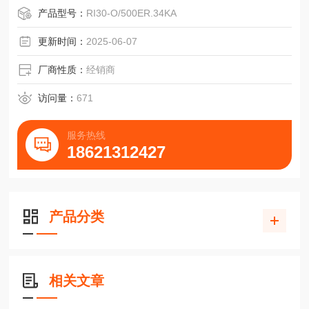
■可达10,000脉冲和40,000步
产品型号：
RI30-O/500ER.34KA
■信号精度高
■防护等级高达IP67
更新时间：
2025-06-07
■工作温度高达100℃(RI58-T)
■可选多种法兰和配置，通用性强
厂商性质：
经销商
■适用于强冲击等级
■应用场合，如：机床、CNC轴、包装机器、电机/驱动器、
访问量：
671
注模机、锯床、纺织机器
■有关EX版本的信息，请参阅RX7
服务热线
18621312427
产品分类
相关文章