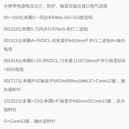
分辨率
电源电压
法兰、防护、轴直径
输出接口
电气连接
00一010位单圈
S一同步IF646m.
SG=SSI格雷码
001212位单圈
S.71同步I1'676m
5.串行二进制
001313位单圈
A=5VDC
L.42夹紧IF6410mm
P.并行二进制
A=轴向
电缆
001414位单圈
E=10-30VDC
L.72夹紧1116710mm
P‘并行格雷码
B
=径向电缆
001T17位单圈
P.42轴套IF6410m
BIBiss(dititL)C=Conin12极，轴
向顿时针
121312位多圈+13位单圈
f.47袖套IF64l2mm
DConin12极，径向
顷时针
G=Conin12极，轴向逆时针