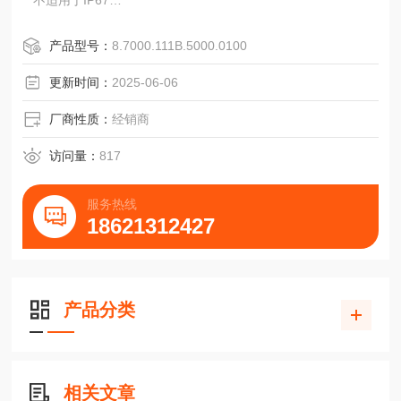
不适用于IP67
**通过夹紧法兰+法兰适配器（参见“附件"）的组合可以实现
其他不同的法兰版本。
产品型号：
8.7000.111B.5000.0100
如，RI58带同步法兰和10mm轴：也可夹紧法兰和10mm轴
+同步法兰适配器(1522328)。
更新时间：
2025-06-06
174编码器计数器指示器继电器打印机切纸机
RI58-Ｔ;4...2500
厂商性质：
经销商
Ａ=直流5
访问量：
817
服务热线
18621312427
产品分类
相关文章