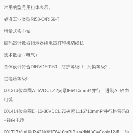
常用的型号用粗体表示。
标准工业类型RI58-O/RI58-T
增量式实心轴
编码器计数器指示器继电器打印机切纸机
技术数据（电气）
总体设计符合DINVDE0160，防护等级III，污染等级2，
过电压等级II
001313位单圈
A=5VDC
L.42夹紧IF6410mm
P.并行二进制
A=轴向
电缆
001414位单圈
E=10-30VDC
L.72夹紧1116710mm
P‘并行格雷码
B
=径向电缆
001T17位单圈
P.42轴套IF6410m
BIBiss(dititL)C=Conin12极，轴