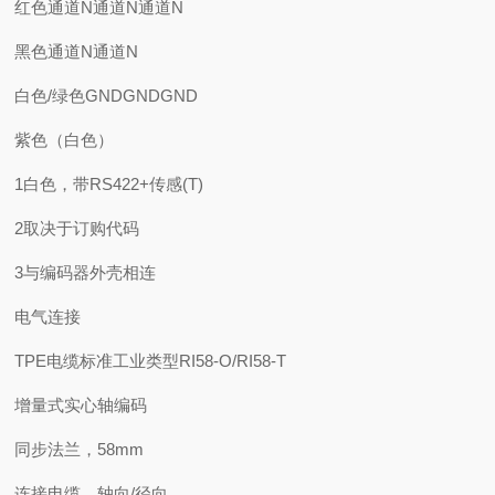
红色通道N通道N通道N
黑色通道N通道N
白色/绿色GNDGNDGND
紫色（白色）
1白色，带RS422+传感(T)
2取决于订购代码
3与编码器外壳相连
电气连接
TPE电缆标准工业类型RI58-O/RI58-T
增量式实心轴编码
同步法兰，58mm
连接电缆，轴向/径向