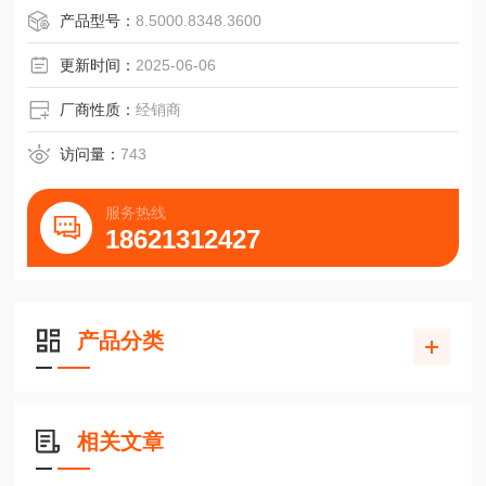
2048线短期运行12000转/分钟
产品型号：
8.5000.8348.3600
准确度(绝对性/重复性)士35“/士7“启动转矩/转动惯里<0.01N/
3.8x10-6kgm'
更新时间：
2025-06-06
参数化可AC1JR0soft软件
厂商性质：
经销商
访问量：
743
服务热线
18621312427
产品分类
相关文章