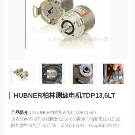
HUBNER柏林测速电机TDP13,6LT
产品简介：
HUBNER柏林测速电机TDP13,6LT
多圈分锵率(MT)连续圈数12位4096圈空心轴套币10x15`20
附加增里信号(可选)正弦一余弦A.B双相，1Vpp高转速连续工
作10000转/分钟