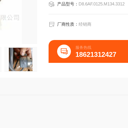
产品型号：
D8.6AF.0125.M134.3312
TRS422+传感
K推挽I推挽互补APVC电缆，轴向;BP
ETPE电缆，轴向;FTPE电缆，径向;CM
厂商性质：
经销商
服务热线
18621312427