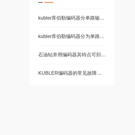
kubler库伯勒编码器分单路输出和双路输出
kubler库伯勒编码器分为单路输出和双路输出两种
石油钻井用编码器其特点可归纳为以下五个方面
KUBLER编码器的常见故障说明