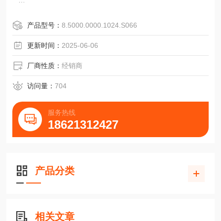
产品型号：
8.5000.0000.1024.S066
脉冲数:RI58-O:
更新时间：
2025-06-06
1/2/3/4/5/10/15/20/25/30/35/40/45/50/60/64/70/72/80/100/
125/
厂商性质：
经销商
128/144/150/180/200/230/250/256/300/314/350/360/375/4
00/460/480/
访问量：
704
500/512/600/625/635
服务热线
18621312427
产品分类
相关文章