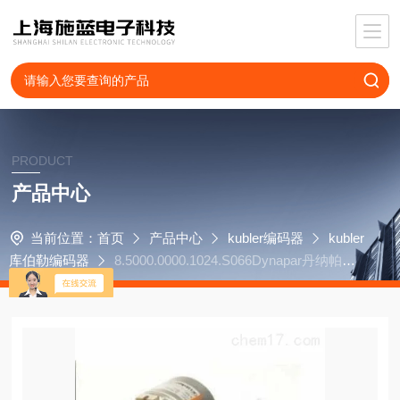
PRODUCT
产品中心
当前位置：
首页
产品中心
kubler编码器
kubler
库伯勒编码器
8.5000.0000.1024.S066Dynapar丹纳帕编
码器HSD350300J5AL