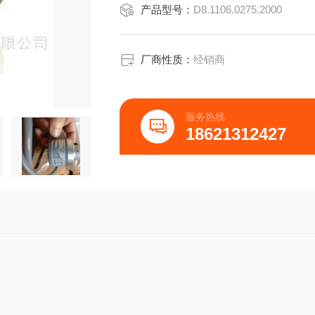
产品型号：
D8.1106.0275.2000
■可达10000脉冲和40000步
■信号精度高
■防护等级高达IP67
■工作温度高达100℃(RI58-T)
厂商性质：
经销商
■可选多种法兰和配置，通用性强
■适用于强冲击等级
■应用场合，如：机床、CNC轴、包装
服务热线
18621312427