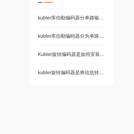
kubler库伯勒编码器分单路输出和双路输出
kubler库伯勒编码器分为单路输出和双路输出两种
Kubler旋转编码器是如何安装的呢？
kubler旋转编码器是将信息转化为数字语言的神奇工具