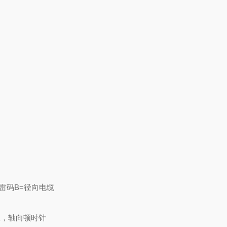
格雷码
B=径向电缆
in12极，轴向顿时针