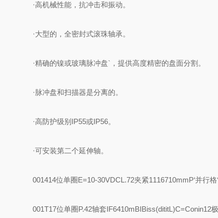
·高机械性能，抗冲击和振动。
·大型的，全密封式滚珠轴承。
·精确的镍或玻璃脉冲盘`，提供高度精密的盘面分割。
·脉冲盘和扫描器是分离的。
·高防护级别IP55或IP56。
·可安装第二个延伸轴。
001414位单圈
E=10-30VDC
L.72夹紧1116710mm
P‘并行
001T17位单圈
P.42轴套IF6410m
BIBiss(dititL)C=Con