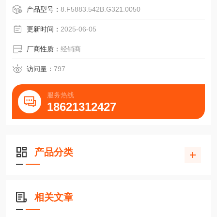
增量式实心轴:
产品型号：
8.F5883.542B.G321.0050
版本:RI 58-0
脉冲:1-10000
更新时间：
2025-06-05
法兰类型:K=夹紧法兰58 S=同步法兰:58 M=同步夹紧法兰:6
5 Q=方形法兰:63.5*63.5 G=方形
厂商性质：
经销商
访问量：
797
服务热线
18621312427
产品分类
相关文章