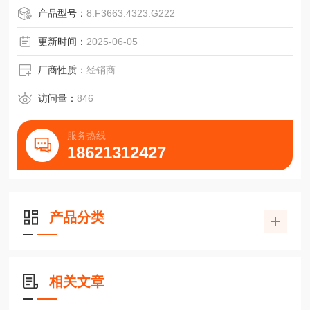
8通道B通道B通道B通道B
产品型号：
8.F3663.4323.G222
10GNDGNDGNDGND
11传感GNDN.C.N.C.N.C.
更新时间：
2025-06-05
12直流5 V直流5/10 ~ 30 V直流10 ~ 30 V直流10 ~ 30 V
1 屏蔽，供带CONIN接头电缆使用。
厂商性质：
经销商
电气连接
M23连接器(Conin)12脚
访问量：
846
服务热线
18621312427
产品分类
相关文章