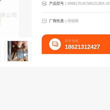
产品型号：
供电电源12V到30VDC
波动：大10％
空载电流大约100mA在30V供电时
输出：推挽线路输出，抵抗瞬时短路
厂商性质：
经销商
脉冲高度：1）大约等于供电电压
特殊输出：5V到RS422
频率范围:0到100kHz(15
服务热线
18621312427