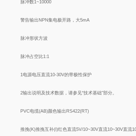
脉冲数1~10000
警告输出NPN集电极开路，大5mA
脉冲形状方波
脉冲占空比1:1
1电源电压直流10-30V的带极性保护
2输出说明及技术数据，请参见“技术基础"部分。
PVC电缆(AB)颜色输出RS422(RT)
推挽(K)推挽互补(I)红色直流5V/10~30V直流10~30V直流10