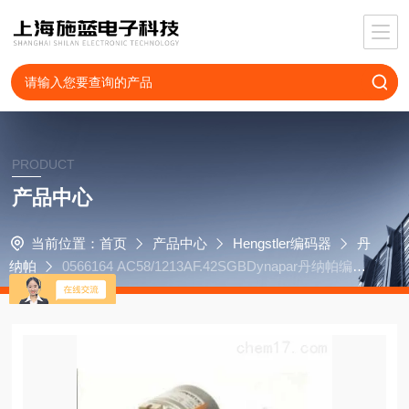
PRODUCT
产品中心
当前位置：
首页
产品中心
Hengstler编码器
丹
纳帕
0566164 AC58/1213AF.42SGBDynapar丹纳帕编码
器HSD35409651B9