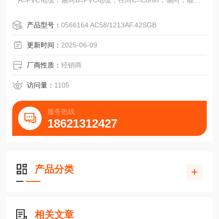
A=PVC电缆，轴向B=PVC电缆，径向C=Conin，轴向，顺时
针
D=Conin，径向，顺时针E=TPE电缆，轴向F=TPE电缆，径
产品型号：
0566164 AC58/1213AF.42SGB
向
G=Conin,轴向,逆时针H=Conin,径向,逆时针
更新时间：
2025-06-09
J=Binder6极，径向N=Binder6极，轴向
K*=MIL10极,径向O*=MIL10极,轴向
厂商性质：
经销商
Ａ=直流5V:输出:T=RS
访问量：
1105
服务热线
18621312427
产品分类
相关文章