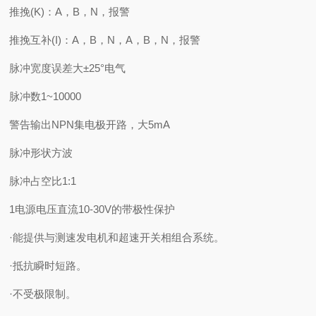
推挽(K)：A，B，N，报警
推挽互补(I)：A，B，N，A，B，N，报警
脉冲宽度误差大±25°电气
脉冲数1~10000
警告输出NPN集电极开路，大5mA
脉冲形状方波
脉冲占空比1:1
1电源电压直流10-30V的带极性保护
·能提供与测速发电机和超速开关相组合系统。
·抵抗瞬时短路。
·不受极限制。