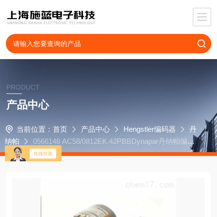
PRODUCT
产品中心
当前位置：
首页
产品中心
Hengstler编码器
丹
纳帕
0566148 AC58/0812EK.42PBBDynapar丹纳帕编码
器HSD35409641EG