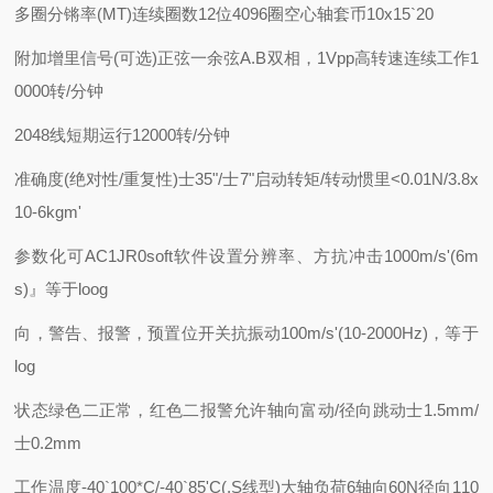
多圈分锵率(MT)连续圈数12位4096圈空心轴套币10x15`20
附加增里信号(可选)正弦一余弦A.B双相，1Vpp高转速连续工作1
0000转/分钟
2048线短期运行12000转/分钟
准确度(绝对性/重复性)士35"/士7"启动转矩/转动惯里<0.01N/3.8x
10-6kgm'
参数化可AC1JR0soft软件设置分辨率、方抗冲击1000m/s'(6m
s)』等于loog
向，警告、报警，预置位开关抗振动100m/s'(10-2000Hz)，等于
log
状态绿色二正常，红色二报警允许轴向富动/径向跳动士1.5mm/
士0.2mm
工作温度-40`100*C/-40`85'C(,S线型)大轴负荷6轴向60N径向110