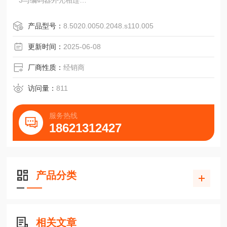
3与编码器外壳相连
电气连接
TPE电缆标准工业类型RI58-O/RI58-T
产品型号：
8.5020.0050.2048.s110.005
增量式实心轴编码
同步法兰，58mm
更新时间：
2025-06-08
连接电缆，轴向/径向
接头12极，轴向/径向
厂商性质：
经销商
安装螺纹M4x5
弹性安装，电缆弯曲半径R≥100mm
访问量：
811
固定安装，电缆弯曲半径R≥40mm
尺寸单位：mm
服务热线
夹紧法兰，58mm
18621312427
连接电缆，轴向/径向
接
产品分类
相关文章