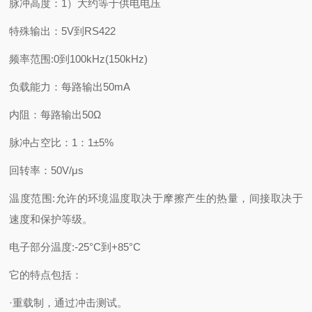
脉冲高度：1）大约等于供电电压
特殊输出：5V到RS422
频率范围:0到100kHz(150kHz)
负载能力：每路输出50mA
内阻：每路输出50Ω
脉冲占空比：1：1±5%
回转率：50V/μs
温度范围:允许的环境温度取决于摩擦产生的热量，间接取决于
速度和保护等级。
电子部分温度:-25°C到+85°C
它的特点包括：
·重载制，通过冲击测试。