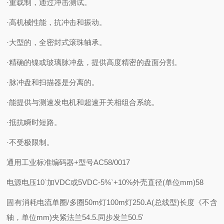
·重载制，通过冲击测试。
·高机械性能，抗冲击和振动。
·大型的，全密封式滚珠轴承。
·精确的镍或玻璃脉冲盘，提供高度精密的盘面分割。
·脉冲盘和扫描器是分离的。
·能提供与测速发电机和超速开关相组合系统。
·抵抗瞬时短路。
·不受极限制。
通用工业标准编码器+型号AC58/0017
电源电压
10`加VDC或5VDC-5%`+10%
外壳直径(单位mm)
58
固有消耗电流单圈/多圈
50m灯100m灯250.A(总线型)
长度《不含
轴，单位mm)
夹紧法兰54.5.同步发兰50.5'