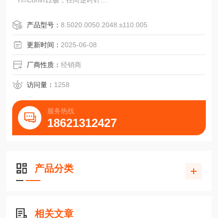
H=Conin12极，径向逆时针
7=M12,8极，油向
8=M12,8极，径向
产品型号：
8.5020.0050.2048.s110.005
Z=总线置亮，3个电缆密封套
T二总线置壳，4极w插头(用于tico显示器)+2个电缆密封套
更新时间：
2025-06-08
厂商性质：
经销商
访问量：
1258
服务热线
标准工业类型RI58-O/RI58-T
18621312427
增量式/实心轴
■可达10,000脉冲和40,000步
■信号精度高
■防
产品分类
相关文章