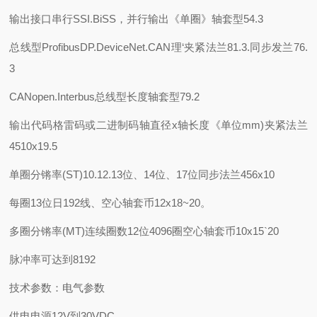
输出接口
串行SSI.BiSS，并行输出《单圈》
轴套型54.3
总线型
ProfibusDP.DeviceNet.CAN理‘
夹紧法兰81.3.同步发兰76.
3
CANopen.Interbus
总线型长度
轴套型79.2
输出代码
格雷码或二进制码
轴直径x轴长度《单位mm)
夹紧法兰
4510x19.5
单圈分锵率(ST)
10.12.13位、14位、17位
同步法兰456x10
每圈13位日192线、
空心轴套币12x18~20。
多圈分锵率(MT)
连续圈数12位4096圈
空心轴套币10x15`20
脉冲率可达到8192
技术参数：电气参数
供电电源12V到30VDC