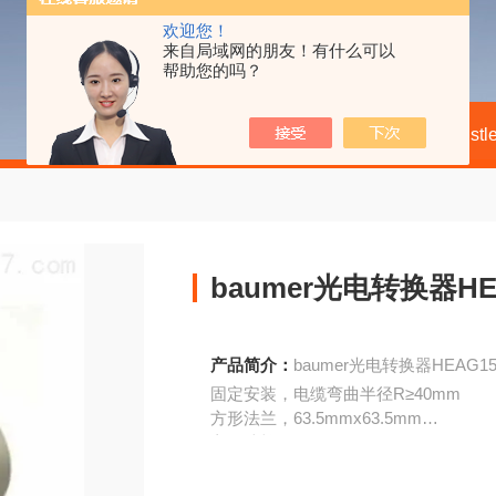
欢迎您！
来自局域网的朋友！有什么可以
帮助您的吗？
当前位置：
首页
产品中心
Hengst
baumer光电转换器HE
产品简介：
baumer光电转换器HEAG15
固定安装，电缆弯曲半径R≥40mm
方形法兰，63.5mmx63.5mm
方形法兰，80mmx80mm
尺寸:版本连接输出轴向L1
同步法兰，58mm电缆R（带UB=5V）,T,K,