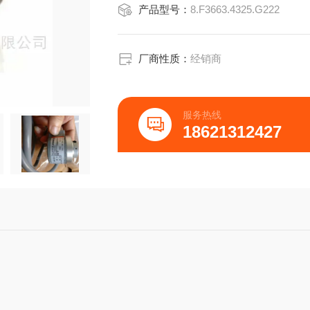
产品型号：
8.F3663.4325.G222
R（带UB=10V-30V）5656
接头R（带UB=5V）,T,K,I57.551.5
R（带UB=10V-30V）57.556
夹紧法兰，58mm电缆R（带
厂商性质：
经销商
服务热线
18621312427