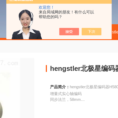
欢迎您！
来自局域网的朋友！有什么可以
帮助您的吗？
当前位置：
首页
产品中心
Hengst
hengstler北极星编码器
产品简介：
hengstler北极星编码器H5805
增量式实心轴编码
同步法兰，58mm
连接电缆，轴向/径向
接头12极，轴向/径向
安装螺纹M4x5