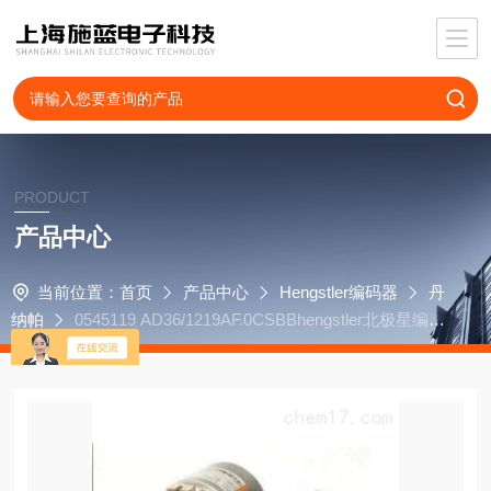
PRODUCT
产品中心
当前位置：
首页
产品中心
Hengstler编码器
丹
纳帕
0545119 AD36/1219AF.0CSBBhengstler北极星编码
器H420500