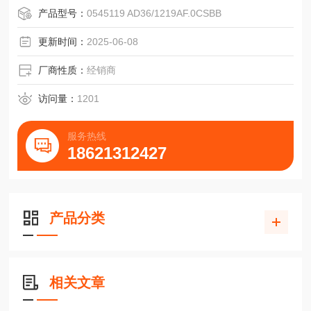
·高机械性能，抗冲击和振动。
产品型号：
0545119 AD36/1219AF.0CSBB
·大型的，全密封式滚珠轴承。
·精确的镍或玻璃脉冲盘，提供高度精密的盘面分割。
更新时间：
2025-06-08
·脉冲盘和扫描器是分离的。
·能提供与测速发电机和超速开关相组合系统。
厂商性质：
经销商
·抵抗瞬时短路。
·不受极限制。
访问量：
1201
通用工业标准编码器+型号AC58/0017
服务热线
18621312427
电
产品分类
相关文章