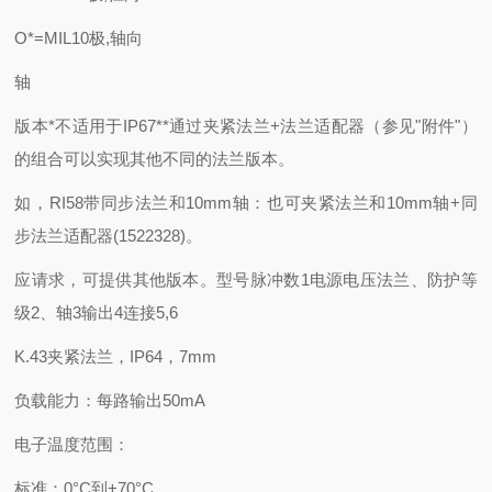
O*=MIL10极,轴向
轴
版本*不适用于IP67**通过夹紧法兰+法兰适配器（参见"附件"）
的组合可以实现其他不同的法兰版本。
如，RI58带同步法兰和10mm轴：也可夹紧法兰和10mm轴+同
步法兰适配器(1522328)。
应请求，可提供其他版本。型号脉冲数1电源电压法兰、防护等
级2、轴3输出4连接5,6
K.43夹紧法兰，IP64，7mm
负载能力：每路输出50mA
电子温度范围：
标准：0°C到+70°C