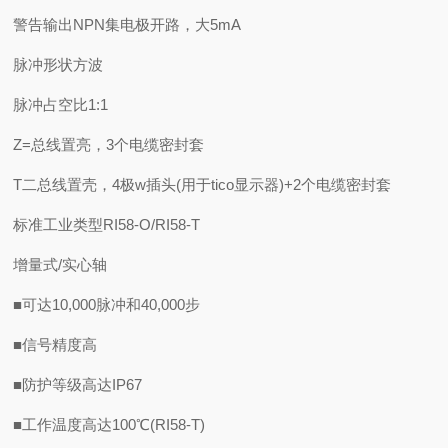
警告输出NPN集电极开路，大5mA
脉冲形状方波
脉冲占空比1:1
Z=总线置亮，3个电缆密封套
T二总线置壳，4极w插头(用于tico显示器)+2个电缆密封套
标准工业类型RI58-O/RI58-T
增量式/实心轴
■可达10,000脉冲和40,000步
■信号精度高
■防护等级高达IP67
■工作温度高达100℃(RI58-T)