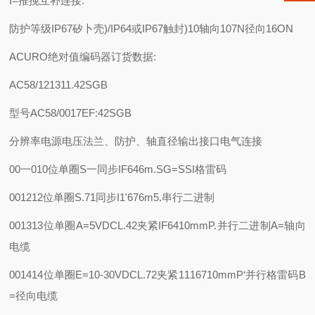
I=推挽互补连接:
防护等级
IP67矽卜壳)/IP64或IP67触封)
10轴向107N径向16ON
ACURO绝对值编码器订货数据:
AC58/121311.42SGB
型号AC58/0017
E
F:42
SG
B
分辨率
电源电压
法兰、防护、轴直径
输出接口
电气连接
00一010位单圈
S一同步IF646m.
SG=SSI格雷码
001212位单圈
S.71同步I1'676m
5.串行二进制
001313位单圈
A=5VDC
L.42夹紧IF6410mm
P.并行二进制
A=轴向
电缆
001414位单圈
E=10-30VDC
L.72夹紧1116710mm
P‘并行格雷码
B
=径向电缆