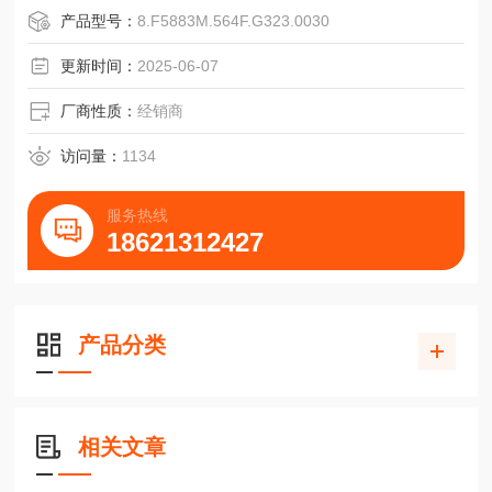
向
产品型号：
8.F5883M.564F.G323.0030
G=Conin,轴向,逆时针H=Conin,径向,逆时针
不适用于IP67
更新时间：
2025-06-07
**通过夹紧法兰+法兰适配器（参见“附件"）的组合可以实现
其他不同的法兰版本。
厂商性质：
经销商
如，RI58带同步法兰和10mm轴：也可夹紧法兰和1
访问量：
1134
服务热线
18621312427
产品分类
相关文章