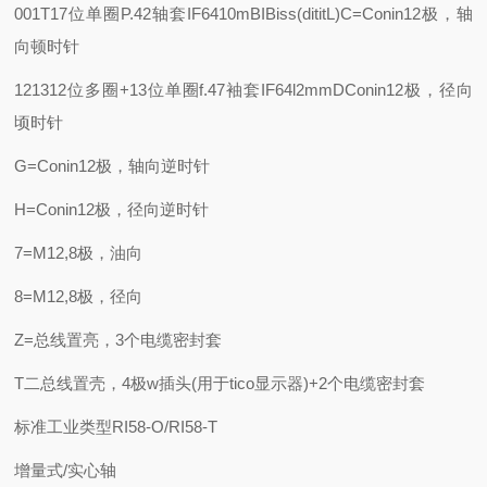
001T17位单圈
P.42轴套IF6410m
BIBiss(dititL)C=Conin12极，轴
向顿时针
121312位多圈+13位单圈
f.47袖套IF64l2mm
DConin12极，径向
顷时针
G=Conin12极，轴向逆时针
H=Conin12极，径向逆时针
7=M12,8极，油向
8=M12,8极，径向
Z=总线置亮，3个电缆密封套
T二总线置壳，4极w插头(用于tico显示器)+2个电缆密封套
标准工业类型RI58-O/RI58-T
增量式/实心轴