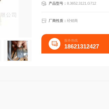
产品型号：
8.3652.3121.G712
法兰类型:K=夹紧法兰58S=同步法兰:58
法兰:80*80
防护等级外壳/轴承:
4=IP65/644=IP65/644=IP65/644=IP
厂商性质：
经销商
服务热线
18621312427