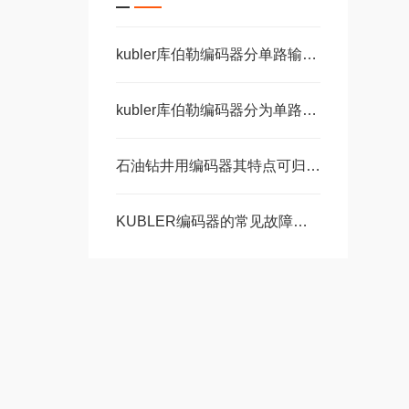
kubler库伯勒编码器分单路输出和双路输出
kubler库伯勒编码器分为单路输出和双路输出两种
石油钻井用编码器其特点可归纳为以下五个方面
KUBLER编码器的常见故障说明