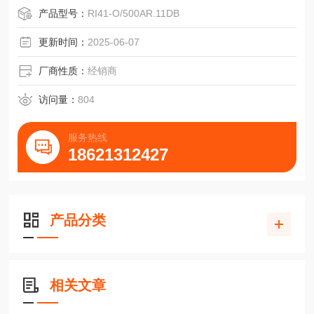
(连接代码O和K)
产品型号：
RI41-O/500AR.11DB
推挽推挽
1/A通道A通道A通道A
更新时间：
2025-06-07
2/B通道B通道B通道B
3/C通道N通道N通道N
厂商性质：
经销商
访问量：
804
服务热线
4/D直流5/10~30V直流10~30V直流10~30V
18621312427
5/E报警报警报警
6/FGNDGNDGND
7/G通道A屏蔽通道A
8/H通道BN.C.通道
产品分类
相关文章