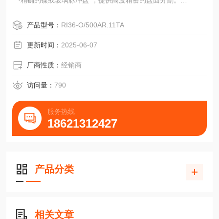
·精确的镍或玻璃脉冲盘`，提供高度精密的盘面分割。
·脉冲盘和扫描器是分离的。
·高防护级别IP55或IP56。
产品型号：
RI36-O/500AR.11TA
·可安装第二个延伸轴。
·能提供与测速发电机和超速开关相组合系统。
更新时间：
2025-06-07
·抵抗瞬时短路。
·不受极限制。
厂商性质：
经销商
·不受外部脉冲的影响，通过EMI认证。
FGH4
访问量：
790
比例博咯详细说明：空心轴直径可达到25mm
服务热线
18621312427
产品分类
相关文章