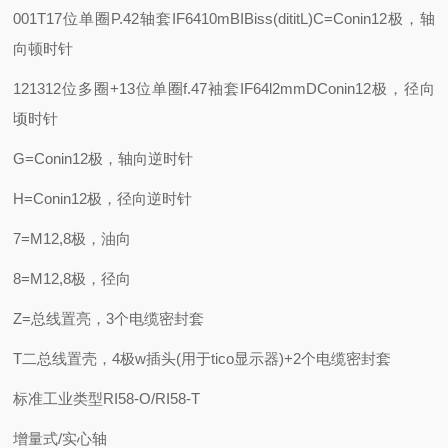
001T17位单圈
P.42轴套IF6410m
BIBiss(dititL)C=Conin12极，轴
向顿时针
121312位多圈+13位单圈
f.47袖套IF64l2mm
DConin12极，径向
顷时针
G=Conin12极，轴向逆时针
H=Conin12极，径向逆时针
7=M12,8极，油向
8=M12,8极，径向
Z=总线置亮，3个电缆密封套
T二总线置壳，4极w插头(用于tico显示器)+2个电缆密封套
标准工业类型RI58-O/RI58-T
增量式/实心轴