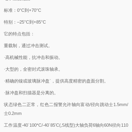
标准：0°C到+70°C
特别：–25°C到+85°C
它的特点包括：
重载制，通过冲击测试。
·高机械性能，抗冲击和振动。
·大型的，全密封式滚珠轴承。
·精确的镍或玻璃脉冲盘`，提供高度精密的盘面分割。
·脉冲盘和扫描器是分离的。
状态
绿色二正常，红色二报警
允许轴向富动/径向跳动
士1.5mm/
士0.2mm
工作温度
-40`100*C/-40`85'C(,S线型)
大轴负荷
6轴向60N径向110