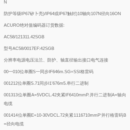
N
防护等级
IP67矽卜壳)/IP64或IP67触封)
10轴向107N径向16ON
ACURO绝对值编码器订货数据:
AC58/121311.42SGB
型号AC58/0017
E
F:42
SG
B
分辨率
电源电压
法兰、防护、轴直径
输出接口
电气连接
00一010位单圈
S一同步IF646m.
SG=SSI格雷码
001212位单圈
S.71同步I1'676m
5.串行二进制
001313位单圈
A=5VDC
L.42夹紧IF6410mm
P.并行二进制
A=轴向
电缆
001414位单圈
E=10-30VDC
L.72夹紧1116710mm
P‘并行格雷码
B
=径向电缆