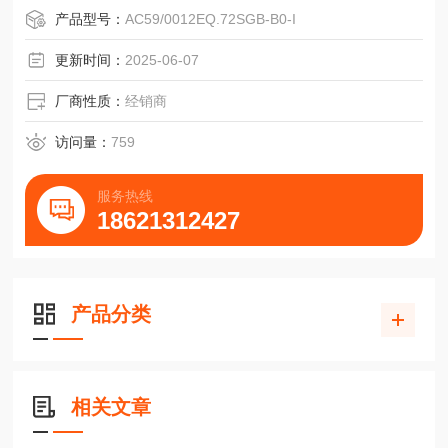
增量式/实心轴
产品型号：
AC59/0012EQ.72SGB-B0-I
■可达10,000脉冲和40,000步
■信号精度高
更新时间：
2025-06-07
■防护等级高达IP67
■工作温度高达100℃(RI58-T)
厂商性质：
经销商
■可选多种法兰和配置，通用性强
■适用于强冲击等级
访问量：
759
■应用场合，如：机床、CNC轴、包装机器、电机/驱动器、
注模机、锯床、纺织机器
服务热线
■有关EX版本的信息，请参阅RX
18621312427
产品分类
相关文章