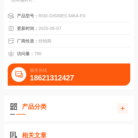
径向顷时针
G=Conin12极，轴向逆时针
H=Conin12极，径向逆时针
产品型号：
RI30-O/500ES.34KA-F0
7=M12,8极，油向
8=M12,8极，径向
更新时间：
2025-06-07
Z=总线置亮，3个电缆密封套
T二总线置壳，4极w插头(用于tico显示器)+2个电缆密封套
厂商性质：
经销商
访问量：
780
服务热线
18621312427
标准工业类型R
产品分类
相关文章