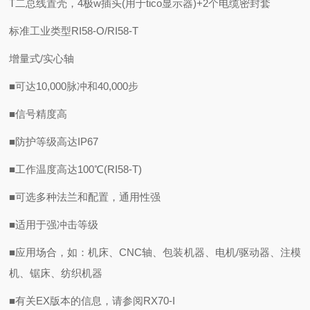
T二总线置壳，4极w插头(用于tico显示器)+2个电缆密封套
标准工业类型RI58-O/RI58-T
增量式/实心轴
■可达10,000脉冲和40,000步
■信号精度高
■防护等级高达IP67
■工作温度高达100℃(RI58-T)
■可选多种法兰和配置，通用性强
■适用于强冲击等级
■应用场合，如：机床、CNC轴、包装机器、电机/驱动器、注模
机、锯床、纺织机器
■有关EX版本的信息，请参阅RX70-I