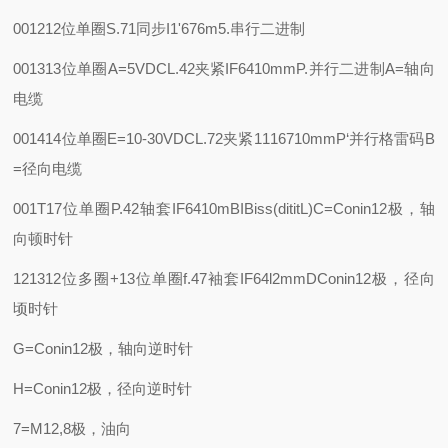
001212位单圈
S.71同步I1'676m
5.串行二进制
001313位单圈
A=5VDC
L.42夹紧IF6410mm
P.并行二进制
A=轴向
电缆
001414位单圈
E=10-30VDC
L.72夹紧1116710mm
P‘并行格雷码
B
=径向电缆
001T17位单圈
P.42轴套IF6410m
BIBiss(dititL)C=Conin12极，轴
向顿时针
121312位多圈+13位单圈
f.47袖套IF64l2mm
DConin12极，径向
顷时针
G=Conin12极，轴向逆时针
H=Conin12极，径向逆时针
7=M12,8极，油向