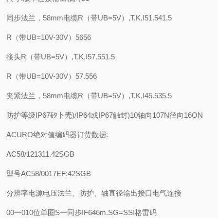
同步法兰，58mm电缆R（带UB=5V）,T,K,I51.541.5
R（带UB=10V-30V）5656
接头R（带UB=5V）,T,K,I57.551.5
R（带UB=10V-30V）57.556
夹紧法兰，58mm电缆R（带UB=5V）,T,K,I45.535.5
防护等级
IP67矽卜壳)/IP64或IP67触封)
10轴向107N径向16ON
ACURO绝对值编码器订货数据:
AC58/121311.42SGB
型号AC58/0017
E
F:42
SG
B
分辨率
电源电压
法兰、防护、轴直径
输出接口
电气连接
00一010位单圈
S一同步IF646m.
SG=SSI格雷码