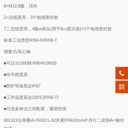
8=M12,8极，径向
Z=总线置亮，3个电缆密封套
T二总线置壳，4极w插头(用于tico显示器)+2个电缆密封套
标准工业类型RI58-O/RI58-T
增量式/实心轴
■可达10,000脉冲和40,000步
■信号精度高
■防护等级高达IP67
■工作温度高达100℃(RI58-T)
■可选多种法兰和配置，通用性强
001313位单圈
A=5VDC
L.42夹紧IF6410mm
P.并行二进制
A=轴向