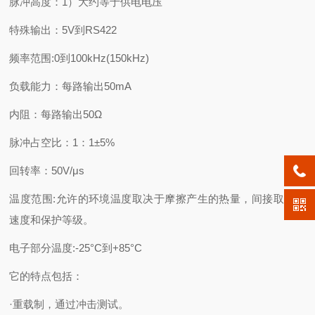
脉冲高度：1）大约等于供电电压
特殊输出：5V到RS422
频率范围:0到100kHz(150kHz)
负载能力：每路输出50mA
内阻：每路输出50Ω
脉冲占空比：1：1±5%
回转率：50V/μs
温度范围:允许的环境温度取决于摩擦产生的热量，间接取决于
速度和保护等级。
电子部分温度:-25°C到+85°C
它的特点包括：
·重载制，通过冲击测试。