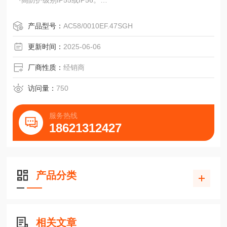
·高防护级别IP55或IP56。
·能提供与测速发电机和超速开关相组合系统。
·抵抗瞬时短路
产品型号：
AC58/0010EF.47SGH
·不受极限制。
·不受外部脉冲的影响，通过EMI认证。
更新时间：
2025-06-06
FGH8
比例博咯详细说明：空心轴直径可达到80mm，
厂商性质：
经销商
脉冲率可达到8192
技术参数：电气参数
访问量：
750
供电电源12V到30VDC
波动：大10％
服务热线
空载电流大
18621312427
产品分类
相关文章