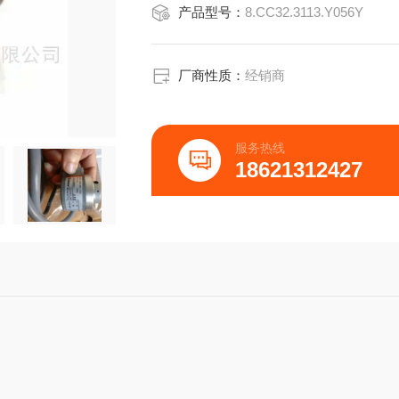
产品型号：
8.CC32.3113.Y056Y
4/D直流5/10~30V直流10~30V直流10~
5/E报警报警报警
6/FGNDGNDGND
7/G通道A屏蔽通道A
厂商性质：
经销商
8/H通道BN.C.通道B
9/I通道NN.C.通道N
10/J屏蔽屏蔽屏蔽
服务热线
引脚分配接头计数器逆时针方向(CCW)
18621312427
TPE电缆(EF)颜色输出RS422
(RT)推挽(