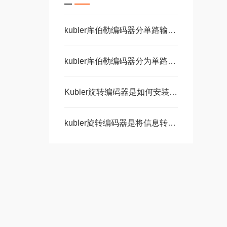
kubler库伯勒编码器分单路输出和双路输出
kubler库伯勒编码器分为单路输出和双路输出两种
Kubler旋转编码器是如何安装的呢？
kubler旋转编码器是将信息转化为数字语言的神奇工具