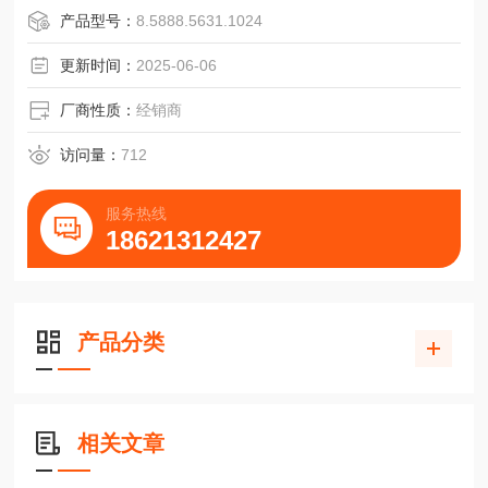
弹性安装，电缆弯曲半径R≥100mm
产品型号：
8.5888.5631.1024
固定安装，电缆弯曲半径R≥40mm
尺寸单位：mm
更新时间：
2025-06-06
夹紧法兰，58mm
连接电缆，轴向/径向
厂商性质：
经销商
接头12极，轴向/径向
安装螺纹M4x5
访问量：
712
弹性安装，电缆弯曲半径R≥100mm
固定安装，电缆弯曲半径R≥40mm
服务热线
方形法兰，63.5mmx63.5mm
18621312427
方
产品分类
相关文章