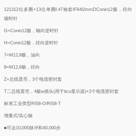
121312位多圈+13位单圈
f.47袖套IF64l2mm
DConin12极，径向
顷时针
G=Conin12极，轴向逆时针
H=Conin12极，径向逆时针
7=M12,8极，油向
8=M12,8极，径向
Z=总线置亮，3个电缆密封套
T二总线置壳，4极w插头(用于tico显示器)+2个电缆密封套
标准工业类型RI58-O/RI58-T
增量式/实心轴
■可达10,000脉冲和40,000步