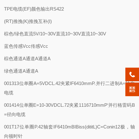
TPE电缆(EF)颜色输出RS422
(RT)推挽(K)推挽互补(I)
棕色/绿色直流5V/10~30V直流10~30V直流10~30V
蓝色传感Vcc传感Vcc
棕色通道A通道A通道A
绿色通道A通道A
001313位单圈
A=5VDC
L.42夹紧IF6410mm
P.并行二进制
A=轴向
电缆
001414位单圈
E=10-30VDC
L.72夹紧1116710mm
P‘并行格雷码
B
=径向电缆
001T17位单圈
P.42轴套IF6410m
BIBiss(dititL)C=Conin12极，轴
向顿时针