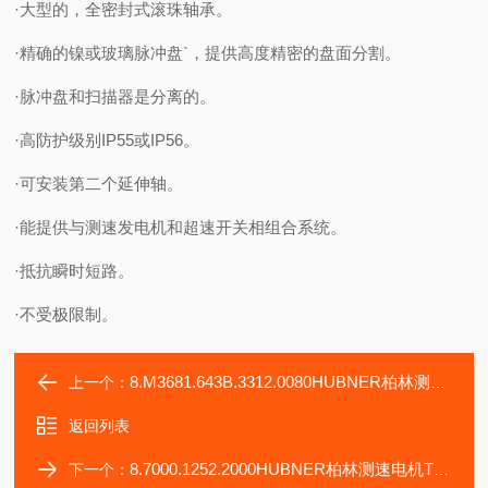
·大型的，全密封式滚珠轴承。
·精确的镍或玻璃脉冲盘`，提供高度精密的盘面分割。
·脉冲盘和扫描器是分离的。
·高防护级别IP55或IP56。
·可安装第二个延伸轴。
·能提供与测速发电机和超速开关相组合系统。
·抵抗瞬时短路。
·不受极限制。
8.M3681.643B.3312.0080HUBNER柏林测速电机GT7,08L-430U
上一个：
返回列表
8.7000.1252.2000HUBNER柏林测速电机TDP0,09LT3
下一个：