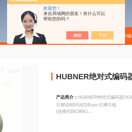
欢迎您！
来自局域网的朋友！有什么可以
帮助您的吗？
当前位置：
首页
产品中心
kubler
HUBNER绝对式编码器O
产品简介：
HUBNER绝对式编码器OG8D
引脚说明RS422/Euro-引脚引线
(连接代码O和K)
推挽推挽
1/A通道A通道A通道A
2/B通道B通道B通道B