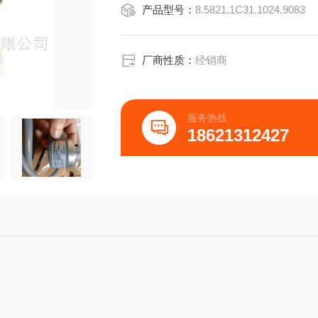
产品型号：
8.5821.1C31.1024.9083
3/C通道N通道N通道N
厂商性质：
经销商
4/D直流5/10~30V直流10~30V直流10~
5/E报警报警报警
服务热线
6/FGNDGNDGND
18621312427
7/G通道A屏蔽通道A
8/H通道BN.C.通道B
9/I通道NN.C.通道N
10/J屏