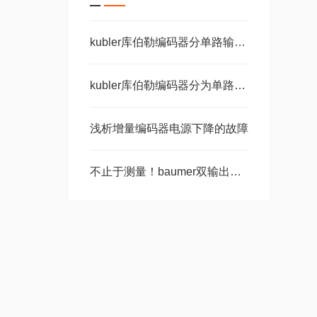
kubler库伯勒编码器分单路输出和双路输出
kubler库伯勒编码器分为单路输出和双路输出两种
浅析增量编码器电源下降的故障
不止于测量！baumer双输出编码器，正在渗透这些关键领域