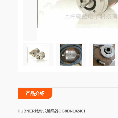
产品介绍
H
UBNER绝对式编码器OG8DN1024CI