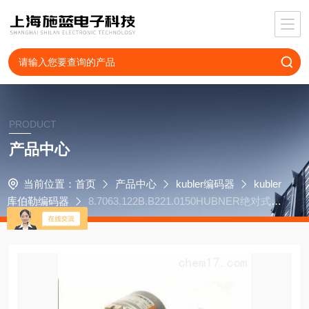
PRODUCT
产品中心
当前位置：
首页
产品中心
kubler编码器
kubler
库伯勒编码器
8.7063.122B.B221.0150HUBNER绝对式编
码器HOG9DN1024I