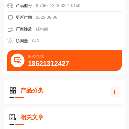
·高机械性能，抗冲击和振动。
产品型号：
8.7063.122B.B221.0150
·大型的，全密封式滚珠轴承。
·精确的镍或玻璃脉冲盘，提供高度精密的盘面分割。
更新时间：
2025-06-06
·脉冲盘和扫描器是分离的。
·能提供与测速发电机和超速开关相组合系统。
厂商性质：
经销商
·抵抗瞬时短路。
·不受极限制。
访问量：
645
·不受外部脉冲的影响，通过EMI认证。
服务热线
18621312427
FGH6
产品分类
相关文章