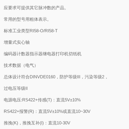
应要求可提供其它脉冲数的产品。
常用的型号用粗体表示。
标准工业类型RI58-O/RI58-T
增量式实心轴
编码器计数器指示器继电器打印机切纸机
技术数据（电气）
总体设计符合DINVDE0160，防护等级III，污染等级2，
过电压等级II
电源电压:RS422+传感(T)：直流5V±10%
RS422+报警(R)：直流5V±10%或直流10~30V
推挽(K)，推挽互补(I)：直流10-30V