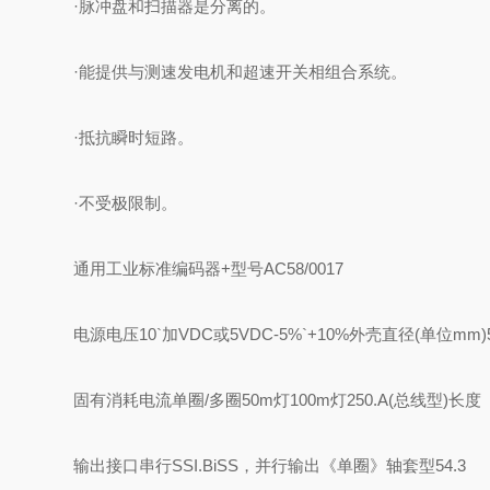
·脉冲盘和扫描器是分离的。
·能提供与测速发电机和超速开关相组合系统。
·抵抗瞬时短路。
·不受极限制。
通用工业标准编码器+型号AC58/0017
电源电压
10`加VDC或5VDC-5%`+10%
外壳直径(单位mm)
固有消耗电流单圈/多圈
50m灯100m灯250.A(总线型)
长度
输出接口
串行SSI.BiSS，并行输出《单圈》
轴套型54.3