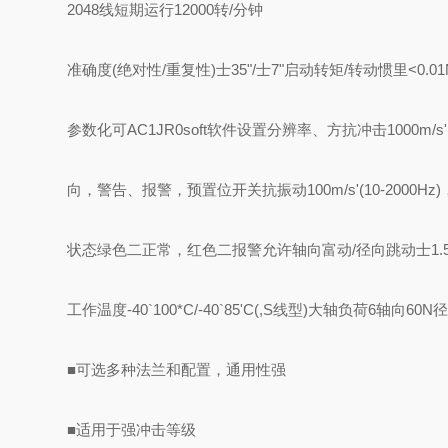
2048线
短期运行12000转/分钟
准确度(绝对性/重复性)
士35"/士7"
启动转矩/转动惯里
<0.01
参数化
可AC1JR0soft软件设置分辨率、方
抗冲击
1000m/s
向，警告、报警，预置位开关
抗振动
100m/s'(10-2000Hz
状态
绿色二正常，红色二报警
允许轴向富动/径向跳动
士1.
工作温度
-40`100*C/-40`85'C(,S线型)
大轴负荷
6轴向60N径
■可选多种法兰和配置，通用性强
■适用于强冲击等级