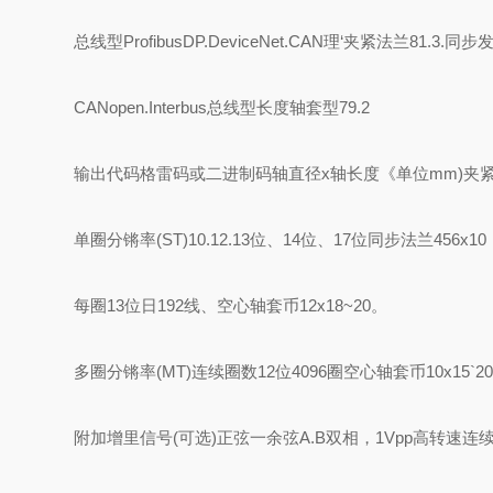
总线型
ProfibusDP.DeviceNet.CAN理‘
夹紧法兰81.3.同步发
CANopen.Interbus
总线型长度
轴套型79.2
输出代码
格雷码或二进制码
轴直径x轴长度《单位mm)
夹紧
单圈分锵率(ST)
10.12.13位、14位、17位
同步法兰456x10
每圈13位日192线、
空心轴套币12x18~20。
多圈分锵率(MT)
连续圈数12位4096圈
空心轴套币10x15`2
附加增里信号(可选)
正弦一余弦A.B双相，1Vpp
高转速
连续