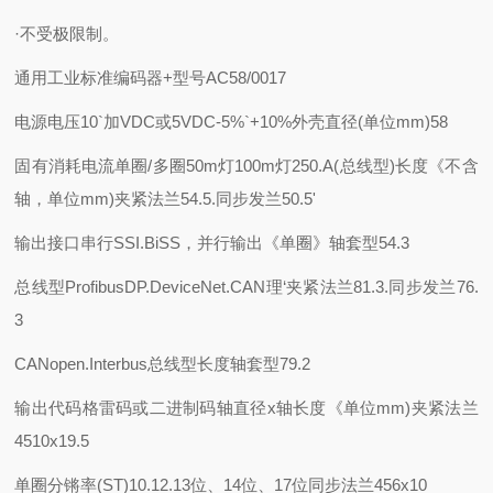
·不受极限制。
通用工业标准编码器+型号AC58/0017
电源电压
10`加VDC或5VDC-5%`+10%
外壳直径(单位mm)
58
固有消耗电流单圈/多圈
50m灯100m灯250.A(总线型)
长度《不含
轴，单位mm)
夹紧法兰54.5.同步发兰50.5'
输出接口
串行SSI.BiSS，并行输出《单圈》
轴套型54.3
总线型
ProfibusDP.DeviceNet.CAN理‘
夹紧法兰81.3.同步发兰76.
3
CANopen.Interbus
总线型长度
轴套型79.2
输出代码
格雷码或二进制码
轴直径x轴长度《单位mm)
夹紧法兰
4510x19.5
单圈分锵率(ST)
10.12.13位、14位、17位
同步法兰456x10