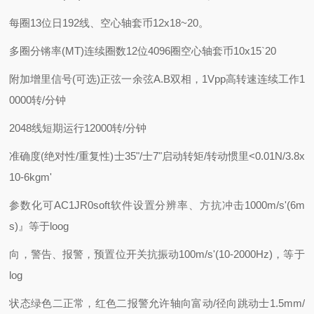
每圈13位日192线、
空心轴套币12x18~20。
多圈分锵率(MT)
连续圈数12位4096圈
空心轴套币10x15`20
附加增里信号(可选)
正弦一余弦A.B双相，1Vpp
高转速
连续工作1
0000转/分钟
2048线
短期运行12000转/分钟
准确度(绝对性/重复性)
士35"/士7"
启动转矩/转动惯里
<0.01N/3.8x
10-6kgm'
参数化
可AC1JR0soft软件设置分辨率、方
抗冲击
1000m/s'(6m
s)』等于loog
向，警告、报警，预置位开关
抗振动
100m/s'(10-2000Hz)，等于
log
状态
绿色二正常，红色二报警
允许轴向富动/径向跳动
士1.5mm/