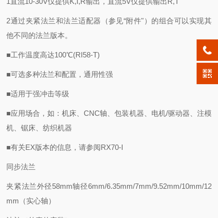
1直流10-30V仅提供K,I,R输出，直流5V仅提供输出R,T
2通过夹紧法兰和法兰适配器（参见“附件"）的组合可以实现其
他不同的法兰版本。
■工作温度高达100℃(RI58-T)
■可选多种法兰和配置，通用性强
■适用于强冲击等级
■应用场合，如：机床、CNC轴、包装机器、电机/驱动器、注模
机、锯床、纺织机器
■有关EX版本的信息，请参阅RX70-I
同步法兰
夹紧法兰外径58mm轴径6mm/6.35mm/7mm/9.52mm/10mm/12
mm（实心轴）