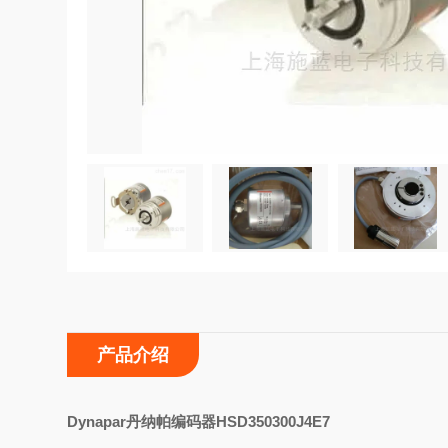
产品介绍
D
ynapar丹纳帕编码器HSD350300J4E7