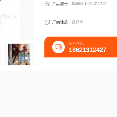
产品型号：
8.5868.1231.3112-C
红色通道N通道N通道N
黑色通道N通道N
白色/绿色GNDGNDGND
厂商性质：
经销商
紫色（白色）
服务热线
1白色，带RS422+传感(T)
18621312427
2取决于订购代码
3与编码器外壳相连
电气连接
TPE电缆标准工业类型RI58-O/RI58-T
增量式实心