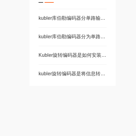
kubler库伯勒编码器分单路输出和双路输出
kubler库伯勒编码器分为单路输出和双路输出两种
Kubler旋转编码器是如何安装的呢？
kubler旋转编码器是将信息转化为数字语言的神奇工具