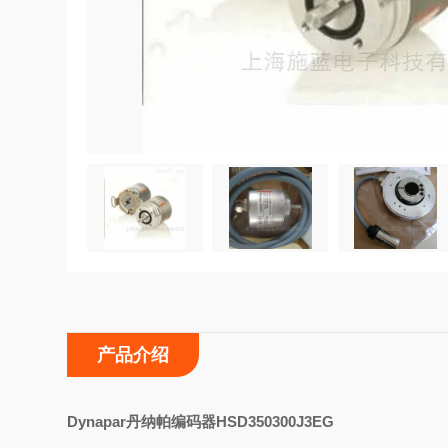
产品介绍
D
ynapar丹纳帕编码器HSD350300J3EG