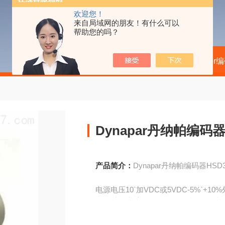
欢迎您！
来自局域网的朋友！有什么可以
帮助您的吗？
当前位置：
首页
产品中心
kubler
Dynapar丹纳帕编码器H
产品简介：
Dynapar丹纳帕编码器HSD3
电源电压10`加VDC或5VDC-5%`+10
固有消耗电流单圈/多圈50m灯100m灯2
5.同步发兰50.5'
输出接口串行SSI.BiSS，并行输出《单