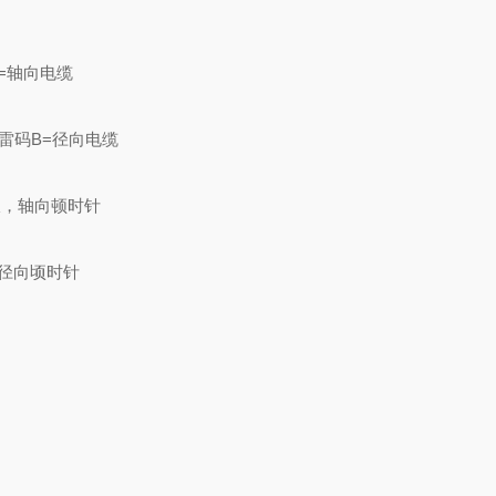
A=轴向电缆
格雷码
B=径向电缆
in12极，轴向顿时针
极，径向顷时针