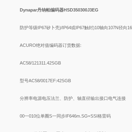
Dynapar丹纳帕编码器HSD350300J3EG
防护等级
IP67矽卜壳)/IP64或IP67触封)
10轴向107N径向1
ACURO绝对值编码器订货数据:
AC58/121311.42SGB
型号AC58/0017
E
F:42
SG
B
分辨率
电源电压
法兰、防护、轴直径
输出接口
电气连接
00一010位单圈
S一同步IF646m.
SG=SSI格雷码