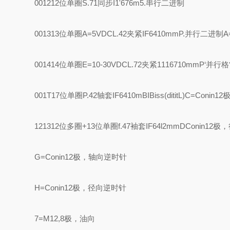
001212位单圈
S.71同步I1'676m
5.串行二进制
001313位单圈
A=5VDC
L.42夹紧IF6410mm
P.并行二进制
001414位单圈
E=10-30VDC
L.72夹紧1116710mm
P‘并行
001T17位单圈
P.42轴套IF6410m
BIBiss(dititL)C=Con
121312位多圈+13位单圈
f.47袖套IF64l2mm
DConin12
G=Conin12极，轴向逆时针
H=Conin12极，径向逆时针
7=M12,8极，油向