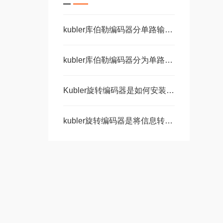
kubler库伯勒编码器分单路输出和双路输出
kubler库伯勒编码器分为单路输出和双路输出两种
Kubler旋转编码器是如何安装的呢？
kubler旋转编码器是将信息转化为数字语言的神奇工具