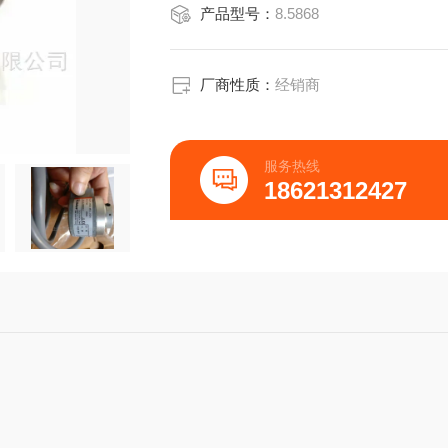
产品型号：
8.5868
标准工业类型RI58-O/RI58-T
增量式实心轴:
版本:RI58-0
脉冲:1-10000
厂商性质：
经销商
法兰
服务热线
18621312427