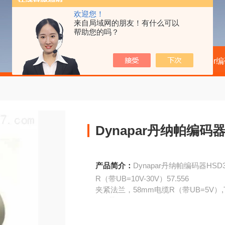
欢迎您！
来自局域网的朋友！有什么可以
帮助您的吗？
当前位置：
首页
产品中心
kubler
Dynapar丹纳帕编码器H
产品简介：
Dynapar丹纳帕编码器HSD3
R（带UB=10V-30V）57.556
夹紧法兰，58mm电缆R（带UB=5V）,T,K,
R（带UB=10V-30V）5050
接头R（带UB=5V）,T,K,I51.545.5
R（带UB=10V-30V）51.550