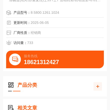
准确度(绝对性/重复性)士35“/士7“启动转矩/转动惯里<0.01N/
3.8x10-6kgm'
参数化可AC1JR0soft软件设置分辨率、方抗冲击1000m/s'(6
产品型号：
8.5800.1261.1024
ms)』等于loog
向，警告、报警，预置位开关抗振动100m/s'(10-2000Hz)，
更新时间：
2025-06-05
厂商性质：
经销商
访问量：
733
服务热线
18621312427
产品分类
相关文章