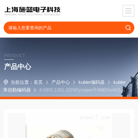
PRODUCT
产品中心
当前位置：
首页
产品中心
kubler编码器
kubler
库伯勒编码器
8.5800.1261.1024Dynapar丹纳帕NorthStar
编码器R10128J051HC