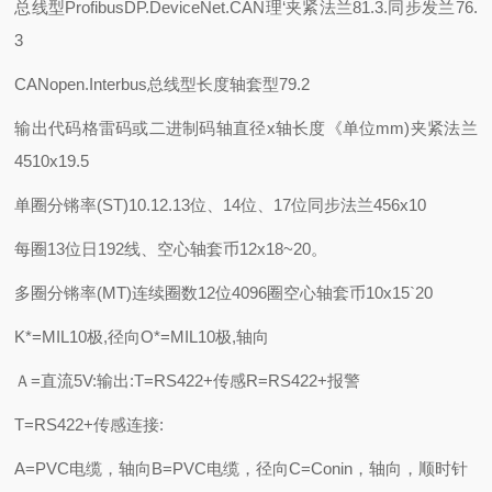
总线型
ProfibusDP.DeviceNet.CAN理‘
夹紧法兰81.3.同步发兰76.
3
CANopen.Interbus
总线型长度
轴套型79.2
输出代码
格雷码或二进制码
轴直径x轴长度《单位mm)
夹紧法兰
4510x19.5
单圈分锵率(ST)
10.12.13位、14位、17位
同步法兰456x10
每圈13位日192线、
空心轴套币12x18~20。
多圈分锵率(MT)
连续圈数12位4096圈
空心轴套币10x15`20
K*=MIL10极,径向O*=MIL10极,轴向
Ａ=直流5V:输出:T=RS422+传感R=RS422+报警
T=RS422+传感连接:
A=PVC电缆，轴向B=PVC电缆，径向C=Conin，轴向，顺时针