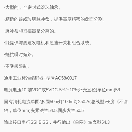
·大型的，全密封式滚珠轴承。
·精确的镍或玻璃脉冲盘，提供高度精密的盘面分割。
·脉冲盘和扫描器是分离的。
·能提供与测速发电机和超速开关相组合系统。
·抵抗瞬时短路。
·不受极限制。
通用工业标准编码器+型号AC58/0017
电源电压
10`加VDC或5VDC-5%`+10%
外壳直径(单位mm)
58
固有消耗电流单圈/多圈
50m灯100m灯250.A(总线型)
长度《不含
轴，单位mm)
夹紧法兰54.5.同步发兰50.5'
输出接口
串行SSI.BiSS，并行输出《单圈》
轴套型54.3