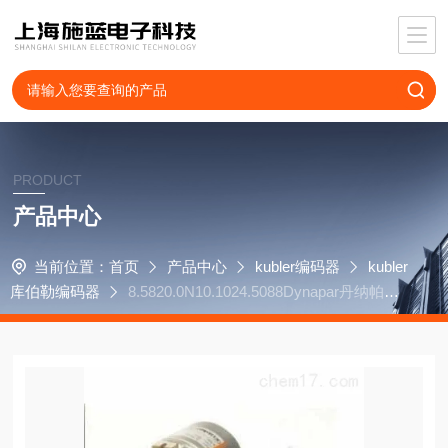
PRODUCT
产品中心
当前位置：
首页
产品中心
kubler编码器
kubler
库伯勒编码器
8.5820.0N10.1024.5088Dynapar丹纳帕Nor
thStar编码器R10128J052HM