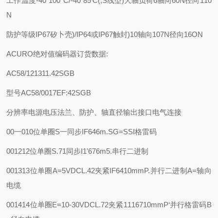
工作温度
-40`100*C/-40`85'C(,S线型)
大轴负荷
6轴向60N径向110
N
防护等级
IP67矽卜壳)/IP64或IP67触封)
10轴向107N径向16ON
ACURO绝对值编码器订货数据:
AC58/121311.42SGB
型号AC58/0017
E
F:42
SG
B
分辨率
电源电压
法兰、防护、轴直径
输出接口
电气连接
00一010位单圈
S一同步IF646m.
SG=SSI格雷码
001212位单圈
S.71同步I1'676m
5.串行二进制
001313位单圈
A=5VDC
L.42夹紧IF6410mm
P.并行二进制
A=轴向
电缆
001414位单圈
E=10-30VDC
L.72夹紧1116710mm
P‘并行格雷码
B