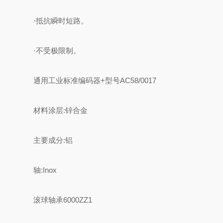
·抵抗瞬时短路。
·不受极限制。
通用工业标准编码器+型号AC58/0017
材料
涂层:锌合金
主要成分:铝
轴:Inox
滚球轴承
6000ZZ1