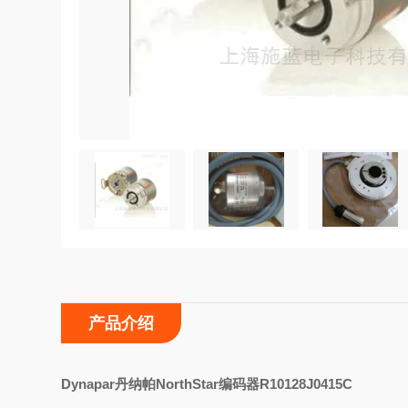
产品介绍
D
ynapar丹纳帕NorthStar编码器R10128J0415C