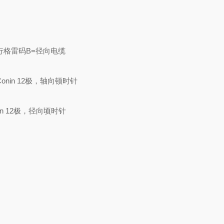
并行格雷码
B=径向电缆
L)C=Conin 12极，轴向顿时针
n 12极，径向顷时针