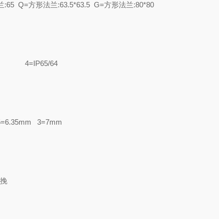
 Q=方形法兰:63.5*63.5 G=方形法兰:80*80
64 4=IP65/64
67
m 5=6.35mm 3=7mm
 推挽