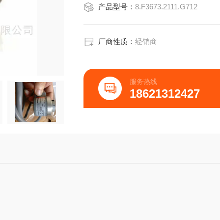
产品型号：
8.F3673.2111.G712
■ 有关EX 版本的信息，请参阅RX 70-I
技术数据（机械):
外径58mm
轴径6 mm / 6.35 m
厂商性质：
经销商
服务热线
18621312427