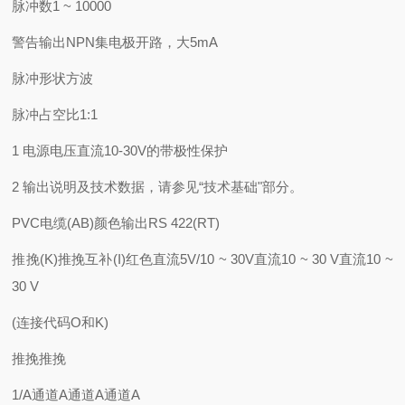
脉冲数1 ~ 10000
警告输出NPN集电极开路，大5mA
脉冲形状方波
脉冲占空比1:1
1 电源电压直流10-30V的带极性保护
2 输出说明及技术数据，请参见“技术基础"部分。
PVC电缆(AB)颜色输出RS 422(RT)
推挽(K)推挽互补(I)红色直流5V/10 ~ 30V直流10 ~ 30 V直流10 ~
30 V
(连接代码O和K)
推挽推挽
1/A通道A通道A通道A