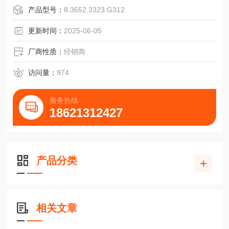
接头12极，轴向/径向
产品型号：
8.3652.3323.G312
安装螺纹M 4x5
弹性安装，电缆弯曲半径R ≥ 100mm
更新时间：
2025-06-05
固定安装，电缆弯曲半径R ≥ 40mm
尺寸单位：mm
厂商性质：
经销商
夹紧法兰，58mm
连接电缆，轴向/径向
访问量：
974
接头12极，轴向/径向
安装螺纹M 4x5
服务热线
弹性安装，电缆弯曲半径R ≥ 100mm
18621312427
固定安装，电缆弯曲
产品分类
相关文章