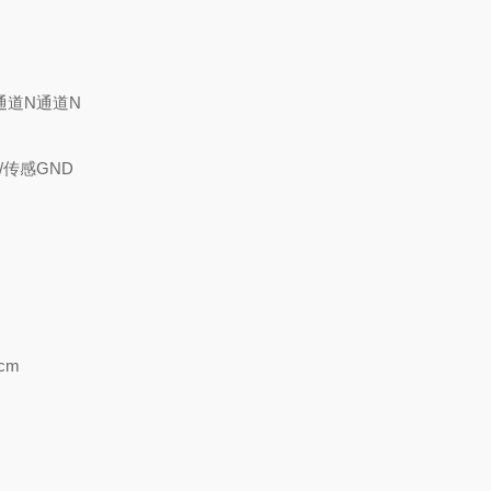
通道N通道N
/传感GND
cm