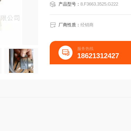
产品型号：
8.F3663.3525.G222
4/D直流5/10 ~ 30 V直流10 ~ 30 V直流10
5/E报警报警报警
厂商性质：
经销商
6/FGNDGNDGND
7/G通道A屏蔽通道A
8/H通道BN.C.通道B
服务热线
9/I通道NN.C.通道N
18621312427
10/J屏蔽屏蔽屏蔽
引脚分配接头计数器逆时针方