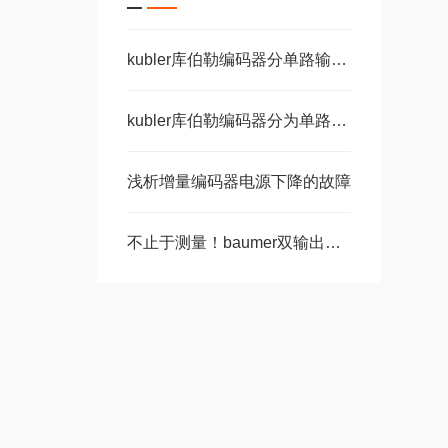
kubler库伯勒编码器分单路输出和双路输出
kubler库伯勒编码器分为单路输出和双路输出两种
浅析增量编码器电源下降的故障
不止于测量！baumer双输出编码器，正在渗透这些关键领域