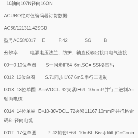
10轴向107N径向16ON
ACURO绝对值编码器订货数据:
AC58/121311.42SGB
型号AC58/0017
E
F:42
SG
B
分辨率
电源电压
法兰、防护、轴直径
输出接口
电气连接
00一0 10位单圈
S一同步IF64 6m.
SG= SSI格雷码
0012 12位单圈
S.71同步I1'67 6m
5.串行二进制
0013 13位单圈
A=5VDC
L. 42夹紧IF64 10mm
P.并行二进制
A=
轴向电缆
0014 14位单圈
E=10-30VDC
L. 72夹紧11167 10mm
P‘并行格雷
码
B=径向电缆
001T 17位单圈
P. 42轴套IF64 10m
BI Biss(dititL)C=Conin