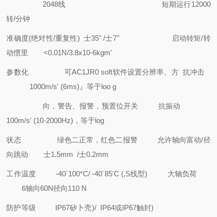
2048线
短期运行12000
转/分钟
准确度(绝对性/重复性)
士35" /士7"
启动转矩/转
动惯里
<0.01N/3.8x10-6kgm'
参数化
可AC1JR0 soft软件设置分辨率、方
抗冲击
1000m/s' (6ms)』等于loo g
向，警告、报警，预置位开关
抗振动
100m/s' (10-2000Hz)，等于log
状态
绿色二正常，红色二报警
允许轴向富动/径
向跳动
士1.5mm /士0.2mm
工作温度
-40`100*C/ -40`85'C (,S线型)
大轴负荷
6轴向60N径向110 N
防护等级
IP67矽卜壳)/ IP64或IP67触封)