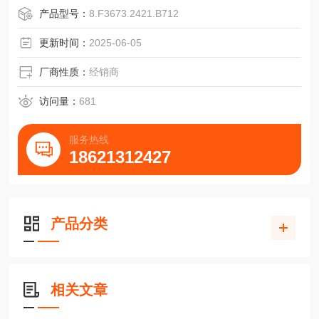
脉冲宽度误差大±25°电气
产品型号：
8.F3673.2421.B712
脉冲数1 ~ 10000
警告输出NPN集电极开路，大5mA
更新时间：
2025-06-05
脉冲形状方波
脉冲占空比1:1
厂商性质：
经销商
1 电源电压直流10-30V的带极性保护
2 输出说明及技术数据，请参见“技术基础"部分。
访问量：
681
P
服务热线
18621312427
产品分类
相关文章