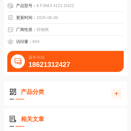
1 电源电压直流10-30V的带极性保护
产品型号：
8.F3663.4121.G422
2 输出说明及技术数据，请参见“技术基础"部分。
PVC电缆(AB)颜色输出RS 422(RT)
更新时间：
2025-06-05
推挽(K)推挽互补(I)红色直流5V/10 ~ 30V直流10 ~ 30 V直流
10 ~ 30 V
厂商性质：
经销商
黄色/红色传感Vcc传感Vcc
访问量：
693
服务热线
18621312427
产品分类
相关文章