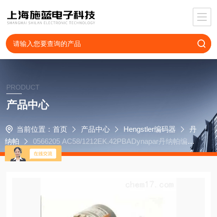
PRODUCT
产品中心
当前位置：
首页
产品中心
Hengstler编码器
丹
纳帕
0566205 AC58/1212EK.42PBADynapar丹纳帕编码
器HSD35409673DH