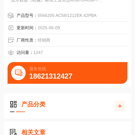
技术数据（机械）标准工业类型RI58-O/RI58-T
1通道B通道BN.C.通道B
2传感Vcc传感VccN.C.传感Vcc
产品型号：
0566205 AC58/1212EK.42PBA
3通道N通道N通道N通道N
4通道N通道NN.C.通道N
更新时间：
2025-06-09
5通道A通道A通道A通道A
6通道A通道AN.C.通道A
厂商性质：
经销商
7N.C.报警报警报警
8通道B通道B通道B通道
访问量：
1247
服务热线
18621312427
产品分类
相关文章