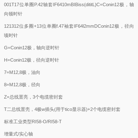
001T17位单圈
P.42轴套IF6410m
BIBiss(dititL)C=Conin12极，轴
向顿时针
121312位多圈+13位单圈
f.47袖套IF64l2mm
DConin12极，径向
顷时针
G=Conin12极，轴向逆时针
H=Conin12极，径向逆时针
7=M12,8极，油向
8=M12,8极，径向
Z=总线置亮，3个电缆密封套
T二总线置壳，4极w插头(用于tico显示器)+2个电缆密封套
标准工业类型RI58-O/RI58-T
增量式/实心轴