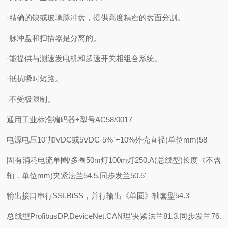
·精确的镍或玻璃脉冲盘，提供高度精密的盘面分割。
·脉冲盘和扫描器是分离的。
·能提供与测速发电机和超速开关相组合系统。
·抵抗瞬时短路。
·不受极限制。
通用工业标准编码器+型号AC58/0017
电源电压
10`加VDC或5VDC-5%`+10%
外壳直径(单位mm)
58
固有消耗电流单圈/多圈
50m灯100m灯250.A(总线型)
长度《不含
轴，单位mm)
夹紧法兰54.5.同步发兰50.5'
输出接口
串行SSI.BiSS，并行输出《单圈》
轴套型54.3
总线型
ProfibusDP.DeviceNet.CAN理‘
夹紧法兰81.3.同步发兰76.