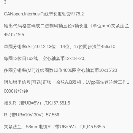
3
CANopen.Interbus
总线型长度
轴套型79.2
输出代码
格雷码或二进制码
轴直径x轴长度《单位mm)
夹紧法兰
4510x19.5
单圈分锵率(ST)
10.12.13位、14位、17位
同步法兰456x10
每圈13位日192线、
空心轴套币12x18~20。
多圈分锵率(MT)
连续圈数12位4096圈
空心轴套币10x15`20
附加增里信号(可选)
正弦一余弦A.B双相，1Vpp
高转速
连续工作1
0000转/分钟
接头R（带UB=5V）,T,K,I57.551.5
R（带UB=10V-30V）57.556
夹紧法兰，58mm电缆R（带UB=5V）,T,K,I45.535.5