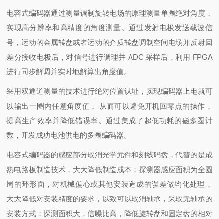
电容式编码器通过测量调制旋转电场的原理测量单圈绝对角度，
实现高分辨率和高精度的角度测量。通过发射电极发送载波信
号，运动的金属转盘或者运动的介质转盘调制空间电场并反射回
差分接收电极后，对信号进行调理并 ADC 采样后，利用 FPGA
进行同步解调并实时地解算出角度值。
采用双通道测量的技术进行绝对位置认址，实现编码器上电就可
以输出一圈内任意角度值， 从而可以避免开机回零点的操作，
提高生产效率并降低错误率。通过集成了超低功耗的磁多圈计
数，开发成功电池供电的多圈编码器。
电容式编码器的感应部分取消光学元件和刻线码盘，代替的是成
熟电路板制造技术，大大降低制造成本；探测器感应面积为全圆
周的环形面，对机械偏心或其他安装造成的误差做均化处理，
大大降低对安装精度的要求，以致可以取消轴承，采取无轴承的
安装方式；探测面积大，信噪比高，降低旋转盘和固定盘的相对