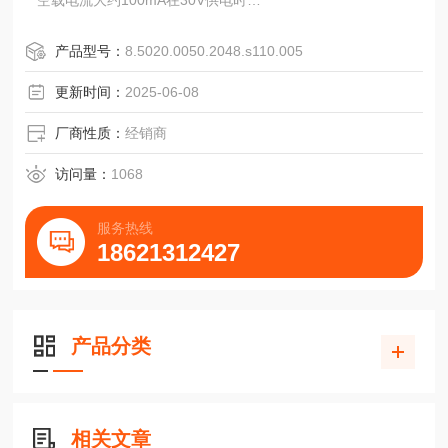
空载电流大约100mA在30V供电时
输出：推挽线路输出，抵抗瞬时短路
脉冲高度：1）大约等于供电电压
产品型号：
8.5020.0050.2048.s110.005
特殊输出：5V到RS422
频率范围:0到100kHz(150kHz)
更新时间：
2025-06-08
负载能力：每路输出50mA
内阻：每路输出50Ω
厂商性质：
经销商
脉冲占空比：1：1±5%
回转率：50V/μs
访问量：
1068
温度范围:允许的环境温度取决于摩擦产生的热量，间接取决
于速度和保护等级。
服务热线
电子部分
18621312427
产品分类
相关文章