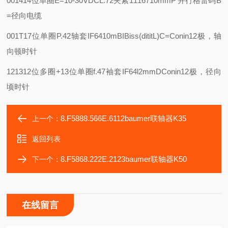
001414位单圈
E=10-30VDC
L.72夹紧1116710mm
P‘并行格雷码
B
=径向电缆
001T17位单圈
P.42轴套IF6410m
BIBiss(dititL)C=Conin12极，轴
向顿时针
121312位多圈+13位单圈
f.47袖套IF64l2mm
DConin12极，径向
顷时针
8.F5888.566E.6112baumer联轴器K35
上一个：
返回列表
8.F5868.222E.2123baumer联轴器K50
下一个：
在线留言