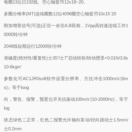
每圈13位日192线、
空心轴套币12x18~20。
多圈分锵率(MT)
连续圈数12位4096圈
空心轴套币10x15`20
附加增里信号(可选)
正弦一余弦A.B双相，1Vpp
高转速
连续工作1
0000转/分钟
2048线
短期运行12000转/分钟
准确度(绝对性/重复性)
士35"/士7"
启动转矩/转动惯里
<0.01N/3.8x
10-6kgm'
参数化
可AC1JR0soft软件设置分辨率、方
抗冲击
1000m/s'(6m
s)』等于loog
向，警告、报警，预置位开关
抗振动
100m/s'(10-2000Hz)，等于
log
状态
绿色二正常，红色二报警
允许轴向富动/径向跳动
士1.5mm/
士0.2mm