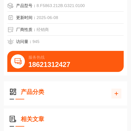
RI58-Ｔ;4...2500
产品型号：
8.F5863.212B.G321.0100
Ａ=直流5VE=直流10V-30V
T=RS422+报警R=RS422+传感K=推挽
更新时间：
2025-06-08
C=Conin,轴向,顺时针C=Conin,轴向,顺时针C=Conin,轴向,顺
时针
厂商性质：
经销商
D=Conin,径向,顺时针
访问量：
945
服务热线
18621312427
产品分类
相关文章