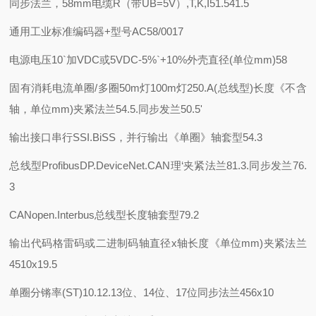
同步法兰，58mm电缆R（带UB=5V）,T,K,I51.541.5
通用工业标准编码器+型号AC58/0017
电源电压
10`加VDC或5VDC-5%`+10%
外壳直径(单位mm)
58
固有消耗电流单圈/多圈
50m灯100m灯250.A(总线型)
长度《不含
轴，单位mm)
夹紧法兰54.5.同步发兰50.5'
输出接口
串行SSI.BiSS，并行输出《单圈》
轴套型54.3
总线型
ProfibusDP.DeviceNet.CAN理‘
夹紧法兰81.3.同步发兰76.
3
CANopen.Interbus
总线型长度
轴套型79.2
输出代码
格雷码或二进制码
轴直径x轴长度《单位mm)
夹紧法兰
4510x19.5
单圈分锵率(ST)
10.12.13位、14位、17位
同步法兰456x10