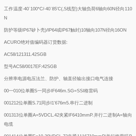
工作温度
-40`100*C/-40`85'C(,S线型)
大轴负荷
6轴向60N径向110
N
防护等级
IP67矽卜壳)/IP64或IP67触封)
10轴向107N径向16ON
ACURO绝对值编码器订货数据:
AC58/121311.42SGB
型号AC58/0017
E
F:42
SG
B
分辨率
电源电压
法兰、防护、轴直径
输出接口
电气连接
00一010位单圈
S一同步IF646m.
SG=SSI格雷码
001212位单圈
S.71同步I1'676m
5.串行二进制
001313位单圈
A=5VDC
L.42夹紧IF6410mm
P.并行二进制
A=轴向
电缆